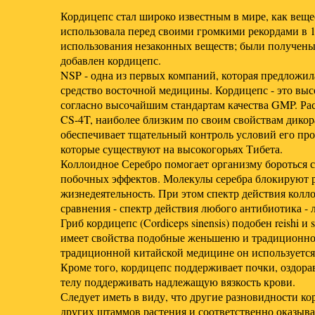
Кордицепс стал широко известным в мире, как вещес
использовала перед своими громкими рекордами в 1
использования незаконных веществ; были получены 
добавлен кордицепс.
NSP - одна из первых компаний, которая предложил
средство восточной медицины. Кордицепс - это в
согласно высочайшим стандартам качества GMP. Рас
CS-4T, наиболее близким по своим свойствам дикора
обеспечивает тщательный контроль условий его про
которые существуют на высокогорьях Тибета.
Коллоидное Серебро помогает организму бороться с
побочных эффектов. Молекулы серебра блокируют р
жизнедеятельность. При этом спектр действия колло
сравнения - спектр действия любого антибиотика - 
Гриб кордицепс (Cordiceps sinensis) подобен reishi и
имеет свойства подобные женьшеню и традиционно
традиционной китайской медицине он используетс
Кроме того, кордицепс поддерживает почки, оздора
телу поддерживать надлежащую вязкость крови.
Следует иметь в виду, что другие разновидности ко
других штаммов растения и соответственно оказыва