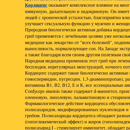
Кордицепс
оказывает комплексное влияние на мног
иммунную, дыхательную и эндокринную. Он имеет 
людей с хронической усталостью, благоприятно вли
улучшает сексуальную функцию у мужчин и женщин,
Природная биологически активная добавка кордице
гриб применяется с лечебными целями уже нескольк
медицине как лекарство от "всех болезней", подни
выносливость, нормализующее сон. На Западе экстр
а также благодаря всем своим другим полезным сво
Народная медицина применяла этот гриб при лечени
бесплодия, нерегулярных менструаций, ночного пот
Кордицепс содержит такие биологически активные 
гомоспермидин, пугресцин, 1,3-диаминопропан), р
витамины B1, В2, В12, Е и К, все эссенциальные ам
Cordyceps sinensis также содержит d-маннитол, про
олеиновую, линолевую, пальмитиновую и стеаринов
Фармакологическое действие кордицепса обусловле
полисахаридов, мидифицированных нуклеозидов и 
грибом. Полисахариды кордицепса обладают разным
(гипогликемический эффект) и жиров (гиполипидем
полисахарид I - стимулирует иммунитет, обладает