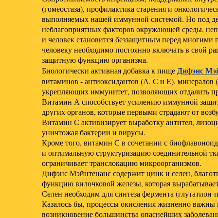
(гомеостаза), профилактика старения и онкологиче
выполняемых нашей иммунной системой. Но под дей
неблагоприятных факторов окружающей среды, непр
и человек становится беззащитным перед многими 
человеку необходимо постоянно включать в свой 
защитную функцию организма.
Дифэнс Мэ
Биологически активная добавка к пище
витаминов - антиоксидантов (А, С и Е), минералов
укрепляющих иммунитет, позволяющих отдалить пр
Витамин А способствует усилению иммунной защиты
других органов, которые первыми страдают от возб
Витамин С активизирует выработку антител, лизоц
уничтожая бактерии и вирусы.
Кроме того, витамин С в сочетании с биофлавоноид
и оптимальную структуризацию соединительной ткан
ограничивает транслокацию микроорганизмов.
Дифэнс Мэйнтенанс содержит цинк и селен, благо
функцию вилочковой железы, которая вырабатывает
Селен необходим для синтеза фермента (глутатион-
Казалось бы, процессы окисления жизненно важны в
возникновение большинства опаснейших заболеваний,