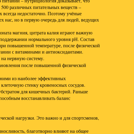
о питании – нутрициология доказывает, что
о 500 различных питательных веществ –
х всегда недостаточно. Поэтому учёные
х нас, но в первую очередь для людей, ведущих
юконата магния, цитрата калия играют важную
 поддержании нормального уровня рН. Состав
 при повышенной температуре, после физической
етании с витаминами и антиоксидантами.
 на нервную систему.
тановления после повышенной физической
дними из наиболее эффективных
 клеточную стенку кровеносных сосудов.
убстратом для кишечных бактерий. Раньше
способным восстанавливать баланс
ческой нагрузки. Это важно и для спортсменов,
носливость, благотворно влияют на общее