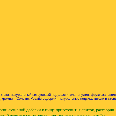
тоза, натуральный цитрусовый подсластитель, инулин, фруктоза, изоля
 кремния. Солстик Ревайв содержит натуральные подсластители и стеви
активной добавки к пище приготовить напиток, растворив 1 п
ень. Хранить в сухом месте, при температуре не выше +25°С.