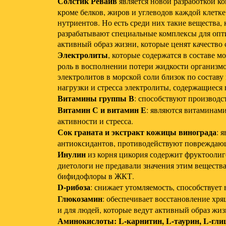
Солстик Ревайв
является новой разработкой к
кроме белков, жиров и углеводов каждой клетке
нутриентов. Но есть среди них такие вещества,
разрабатывают специальные комплексы для оптим
активный образ жизни, которые ценят качество
Электролиты
, которые содержатся в составе м
роль в восполнении потери жидкости организмо
электролитов в морской соли близок по состав
нагрузки и стресса электролиты, содержащиеся
Витамины группы В
: способствуют производс
Витамин С и витамин Е
: являются витаминам
активности и стресса.
Сок граната и экстракт кожицы винограда
: 
антиоксидантов, противодействуют повреждающ
Инулин
из корня цикория содержит фруктоолиг
диетологи не предавали значения этим веществ
бифидофлоры в ЖКТ.
D-рибоза
: снижает утомляемость, способствует
Глюкозамин
: обеспечивает восстановление хря
и для людей, которые ведут активный образ жиз
Аминокислоты: L-карнитин, L-таурин, L-гли