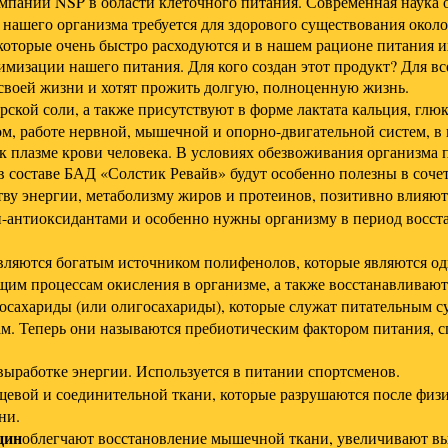
омпании NSP в области клеточного питания. Современная наука 
 нашего организма требуется для здорового существования окол
 которые очень быстро расходуются и в нашем рационе питания и
изации нашего питания. Для кого создан этот продукт? Для все
 своей жизни и хотят прожить долгую, полноценную жизнь.
орской соли, а также присутствуют в форме лактата кальция, гл
м, работе нервной, мышечной и опорно-двигательной систем, в
у к плазме крови человека. В условиях обезвоживания организма
 в составе БАД «Солстик Ревайв» будут особенно полезны в соч
тву энергии, метаболизму жиров и протеинов, позитивно влияют
и-антиоксидантами и особенно нужны организму в период восс
являются богатым источником полифенолов, которые являются о
им процессам окисления в организме, а также восстанавливают
осахариды (или олигосахариды), которые служат питательным с
ам. Теперь они называются пребиотическим фактором питания, 
 выработке энергии. Используется в питании спортсменов.
щевой и соединительной ткани, которые разрушаются после физи
ни.
цин
облегчают восстановление мышечной ткани, увеличивают вы