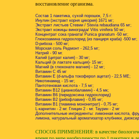
восстановление организма.
Состав 1 пакетика, сухой порошок, 7,5 г:
Инулин (экстракт корня цикория) 1671 мг;
Экстракт листьев Стевии / Stevia rebaudiana 65 мг;
Экстракт кожицы винограда/ Vitis vinifera 50 мг;
Концентрат сока граната/ Punica granatum -50 мг;
Глюкозамина гидрохлорид (из панциря краба) -500 мг;
D-рибоза - 500 мг;
Морская соль Редмонт - 262,5 мг;
Натрий - 90 мг.
Калий (цитрат калия) - 30 мг;
Кальций (в лактате кальция)- 15 мг;
Магний (в глюконате магния) - 12 мг;
Витамин С 45 мг
Витамин E (d-альфа токоферол ацетат) - 22,5 МЕ;
Никотинамид - 15 мг;
Пантотеновая кислота - 7,5 мг;
Витамин В12 (цианкобаламин) - 4,5 мк;
Витамин В6 (пиридоксина гидрохлорид)
Витамин В2 (рибофлавин) - 0,85 мг;
Витамин В1 (тиамина мононитрат) - 0,75 мг;
L-карнитин - 2 мг. Глицин 2 - мг. Таурин - 2 мг
Дополнительные ингредиенты: лимонная кислота, фрук
лимона, натуральный ароматизатор клубники, диоксид
СПОСОБ ПРИМЕНЕНИЯ: в качестве биологически 
время по мере необходимости по 1 пакетику в д